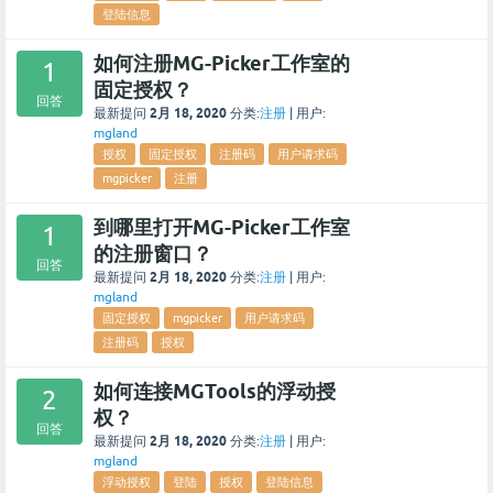
登陆信息
如何注册MG-Picker工作室的
1
固定授权？
回答
2月 18, 2020
最新提问
分类:
注册
|
用户:
mgland
授权
固定授权
注册码
用户请求码
mgpicker
注册
到哪里打开MG-Picker工作室
1
的注册窗口？
回答
2月 18, 2020
最新提问
分类:
注册
|
用户:
mgland
固定授权
mgpicker
用户请求码
注册码
授权
如何连接MGTools的浮动授
2
权？
回答
2月 18, 2020
最新提问
分类:
注册
|
用户:
mgland
浮动授权
登陆
授权
登陆信息