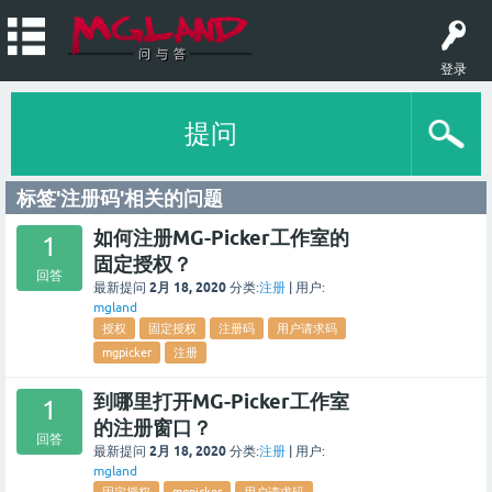
登录
提问
标签'注册码'相关的问题
如何注册MG-Picker工作室的
1
固定授权？
回答
2月 18, 2020
最新提问
分类:
注册
|
用户:
mgland
授权
固定授权
注册码
用户请求码
mgpicker
注册
到哪里打开MG-Picker工作室
1
的注册窗口？
回答
2月 18, 2020
最新提问
分类:
注册
|
用户:
mgland