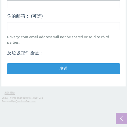
你的邮箱： (可选)
Privacy: Your email address will not be shared or sold to third
parties.
反垃圾邮件验证：
发送反馈
Snow Theme changed by Miguel Gao
Powered by
Question2Answer