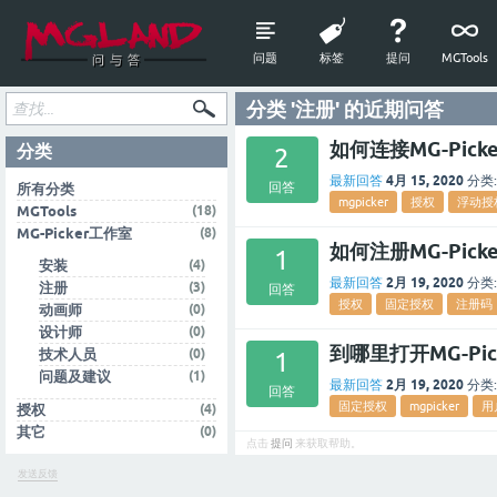
问题
标签
提问
MGTools
分类 '注册' 的近期问答
如何连接MG-Pic
分类
2
4月 15, 2020
最新回答
分类:
回答
所有分类
mgpicker
授权
浮动授
(18)
MGTools
(8)
MG-Picker工作室
如何注册MG-Pic
1
(4)
安装
2月 19, 2020
最新回答
分类:
(3)
注册
回答
授权
固定授权
注册码
(0)
动画师
(0)
设计师
到哪里打开MG-Pi
(0)
技术人员
1
(1)
问题及建议
2月 19, 2020
最新回答
分类:
回答
固定授权
mgpicker
用
(4)
授权
(0)
其它
点击
提问
来获取帮助。
发送反馈