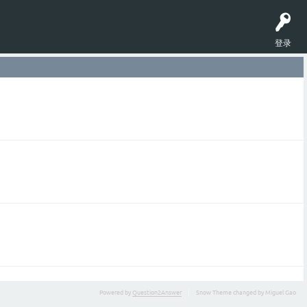
登录
Powered by
Question2Answer
Snow Theme changed by Miguel Gao