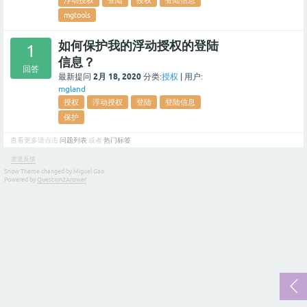
浮动授权
登陆
授权
登陆信息
mgtools
如何保护我的浮动授权的登陆
1
信息？
回答
2月 18, 2020
最新提问
分类:
授权
|
用户:
mgland
授权
浮动授权
登陆
登陆信息
保护
查看更多请点击
问题列表
或者
热门标签
发送反馈
Snow Theme changed by Miguel Gao
Powered by
Question2Answer