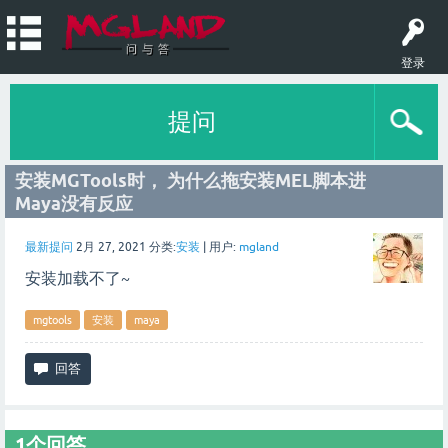
登录
提问
安装MGTools时， 为什么拖安装MEL脚本进
Maya没有反应
最新提问
2月 27, 2021
分类:
安装
|
用户:
mgland
安装加载不了~
mgtools
安装
maya
1
个回答