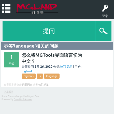
登录
提问
标签'language'相关的问题
怎么将MGTools界面语言切为
1
中文？
回答
2月 26, 2020
最新提问
分类:
技巧提示
|
用户:
mgland
mgtools
ui
language
查看更多请点击
问题列表
或者
热门标签
发送反馈
Snow Theme changed by Miguel Gao
Powered by
Question2Answer